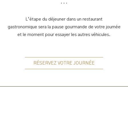
...
L’étape du déjeuner
dans un restaurant
gastronomique
sera la pause gourmande de votre journée
et le moment pour essayer les autres véhicules.
RÉSERVEZ VOTRE JOURNÉE
Quelques étapes…
Que votre circuit se déroule dans la vallée de